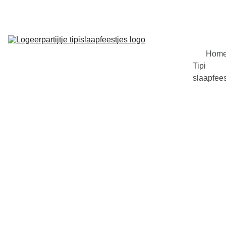
NAAR PARTYVERHUUR OEGSTGEEST 
Hom
Tipi 
slaapfees