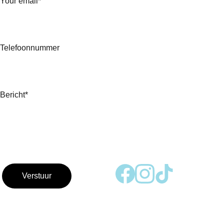
Your email*
Adres:
Rijnzichtweg 171 
Telefoonnummer
ophalen aan 
achterzijde pand, 
zie toelichting in 
Bericht*
bevestigingsmail 
Verstuur